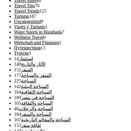
Travel Safety
6
Travel Tips
70
Travel Trends
125
Turismo
187
Uncategorized
9
Viajes y Turismo
1
Water Sports in Hurghada
7
Wellness Travel
0
Wirtschaft und Finanzen
1
Путешествия
13
Туризм
3
14
استثمار
140
الآثار والتاريخ
152
السفر
177
السفر والسياحة
225
السياحة
142
السياحة البيئية
164
السياحة الثقافية
189
السياحة في مصر
165
السياحة والثقافة
46
السياحة والرحلات
184
السياحة والسفر
167
السياحة والمعالم التاريخية
153
ثقافة سفر
147
رحلات طبيعية