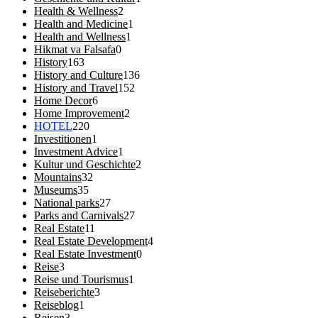
Health & Wellness
2
Health and Medicine
1
Health and Wellness
1
Hikmat va Falsafa
0
History
163
History and Culture
136
History and Travel
152
Home Decor
6
Home Improvement
2
HOTEL
220
Investitionen
1
Investment Advice
1
Kultur und Geschichte
2
Mountains
32
Museums
35
National parks
27
Parks and Carnivals
27
Real Estate
11
Real Estate Development
4
Real Estate Investment
0
Reise
3
Reise und Tourismus
1
Reiseberichte
3
Reiseblog
1
Reisen
3