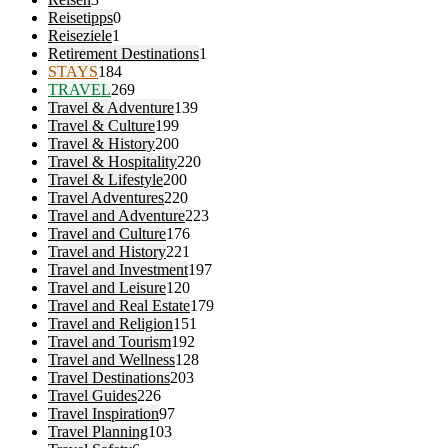
Reisetipps
0
Reiseziele
1
Retirement Destinations
1
STAYS
184
TRAVEL
269
Travel & Adventure
139
Travel & Culture
199
Travel & History
200
Travel & Hospitality
220
Travel & Lifestyle
200
Travel Adventures
220
Travel and Adventure
223
Travel and Culture
176
Travel and History
221
Travel and Investment
197
Travel and Leisure
120
Travel and Real Estate
179
Travel and Religion
151
Travel and Tourism
192
Travel and Wellness
128
Travel Destinations
203
Travel Guides
226
Travel Inspiration
97
Travel Planning
103