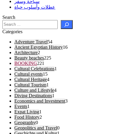
سياحة وسفر
عطلات وأسلوب حياة
Search
Categories
Adventure Travel
54
Ancient Egyptian History
16
Architecture
2
Beauty beaches
225
BOOKING
221
Cultural Celebrations
1
Cultural events
15
Cultural Heritage
4
Cultural Tourism
1
Culture and Lifestyle
4
Diving Destinations
1
Economics and Investment
3
Events
1
Expat Living
1
Food History
2
Geography
0
Geopolitics and Travel
0
Geschichte und Kultur
1