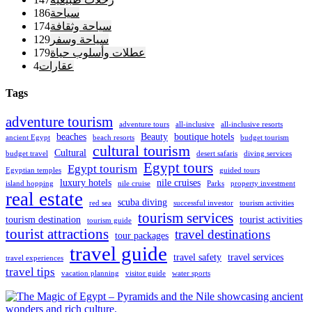
186
سياحة
174
سياحة وثقافة
129
سياحة وسفر
179
عطلات وأسلوب حياة
4
عقارات
Tags
adventure tourism
adventure tours
all-inclusive
all-inclusive resorts
beaches
Beauty
boutique hotels
ancient Egypt
beach resorts
budget tourism
cultural tourism
Cultural
budget travel
desert safaris
diving services
Egypt tours
Egypt tourism
Egyptian temples
guided tours
luxury hotels
nile cruises
island hopping
nile cruise
Parks
property investment
real estate
scuba diving
red sea
successful investor
tourism activities
tourism services
tourism destination
tourist activities
tourism guide
tourist attractions
travel destinations
tour packages
travel guide
travel safety
travel services
travel experiences
travel tips
vacation planning
visitor guide
water sports