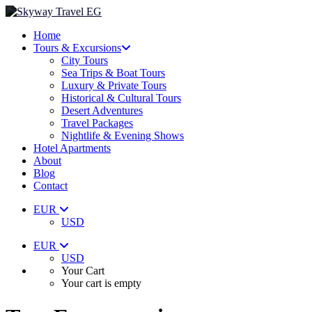
Home
Tours & Excursions
City Tours
Sea Trips & Boat Tours
Luxury & Private Tours
Historical & Cultural Tours
Desert Adventures
Travel Packages
Nightlife & Evening Shows
Hotel Apartments
About
Blog
Contact
EUR
USD
EUR
USD
Your Cart
Your cart is empty