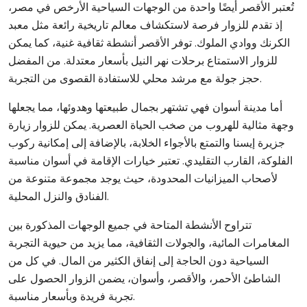
تُعتبر الأقصر أيضًا واحدة من الوجهات السياحية الأرخص في مصر،
إذ تقدم للزوار فرصة لاستكشاف معالم تاريخية رائعة مثل معبد
الكرنك ووادي الملوك. توفر الأقصر أنشطة ثقافية غنية، كما يمكن
للزوار الاستمتاع برحلات نهر النيل بأسعار معتدلة. من المفضل
حجز جولة مع مرشد محلي للاستفادة القصوى من التجربة.
أما مدينة أسوان فهي تشتهر بجمال طبيعتها وهدوئها، مما يجعلها
وجهة مثالية للهروب من صخب الحياة العصرية. يمكن للزوار زيارة
جزيرة إيسنا والتمتع بالأجواء الخلابة، بالإضافة إلى إمكانية ركوب
الفلوكة، القارب التقليدي. تعتبر خيارات الإقامة في أسوان مناسبة
لأصحاب الميزانيات المحدودة، حيث يوجد مجموعة متنوعة من
الفنادق والنزل المحلية.
تتراوح الأنشطة المتاحة في جميع الوجهات المذكورة بين
المغامرات المائية، والجولات الثقافية، مما يزيد من حيوية التجربة
السياحية دون الحاجة إلى إنفاق الكثير من المال. في كل من
الشاطئ الأحمر، والأقصر، وأسوان، يضمن الزوار الحصول على
تجربة فريدة وبأسعار مناسبة.