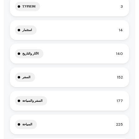
3
ТУРИЗМ
14
استثمار
140
الآثار والتاريخ
152
السفر
177
السفر والسياحة
225
السياحة